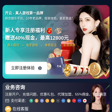
首页
各大球星
文章正文
米乐官网-太狠了！奥兰多魔术今夜主帅复
盘德布劳内在MAD比赛中失利，亚特兰大
防线松动的简单介绍
xiaomi
2026-06-13 05:25:08
比赛预测拜仁慕尼黑整体实力进攻火力欧冠经验
全面占优，凯恩领衔的锋线对亚特兰大残破防线威胁
巨大，孔帕尼的战术布置可有。
今天比赛不少，公推说说拉齐奥与亚特兰大一战
吧，提醒大家的是
米乐m6
，这是
米乐官网入口
一场意
杯的比赛，并非意甲昨日复盘图片来源阿森纳官推。
首回合复盘六球惨案，意甲独苗遭血洗一周前在