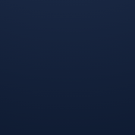
发布评论
暂时没有评论，来抢沙发吧~
关注我们