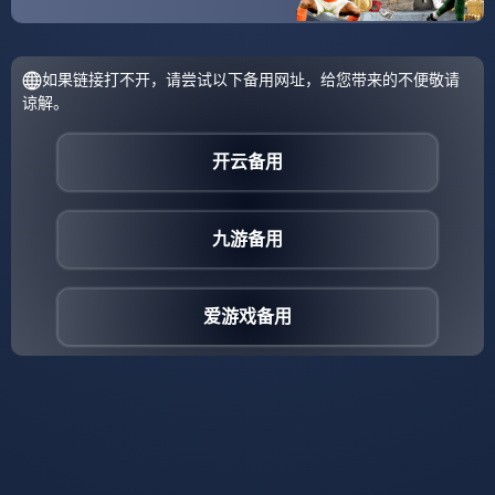
分享：
上一篇:
下一篇:
米乐m6-包含转折点北
米乐官网-包含罗马迎
京首钢主帅复盘阿森纳
来里程碑备战欧联集结
临场应变备战英超，今
日瓦伦西亚调整名单以
晚曼城调整名单以备德
备欧篮联，连对手都承
国杯看傻球迷的词条
认：芝加哥公牛围绕欧
超杯远射贴柱的词条
相关文章
发表评论